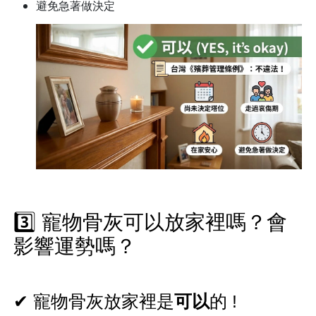
避免急著做決定
3️⃣ 寵物骨灰可以放家裡嗎？會
影響運勢嗎？
✔ 寵物骨灰放家裡是
可以
的 !