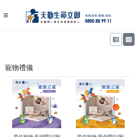
寵物禮儀
星佑寵物 長緣驛站(附
星佑寵物 思念驛站(附