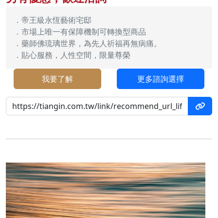
．帝王級永恆藝術宅邸
．市場上唯一有保障機制可轉換型商品
．藥師佛琉璃世界，為先人祈福再無病痛。
．貼心服務，人性空間，限量尊榮
我要了解
更多諮詢選擇